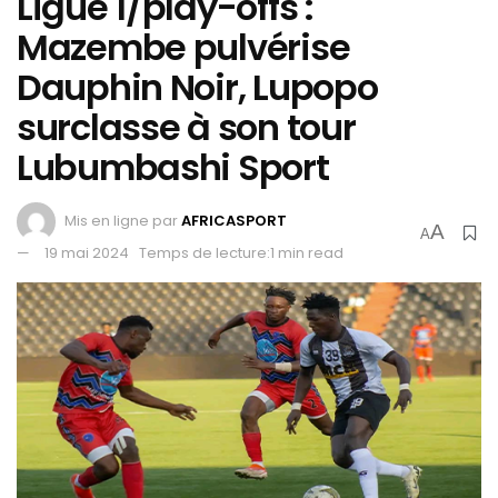
Ligue 1/play-offs :
Mazembe pulvérise
Dauphin Noir, Lupopo
surclasse à son tour
Lubumbashi Sport
Mis en ligne par
AFRICASPORT
A
A
19 mai 2024
Temps de lecture:1 min read