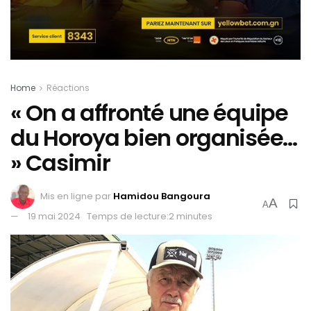
Home
Réactions
« On a affronté une équipe
du Horoya bien organisée…
» Casimir
Mis en ligne par
Hamidou Bangoura
A
A
19 mai 2024
Temps de lecture:2 minutes