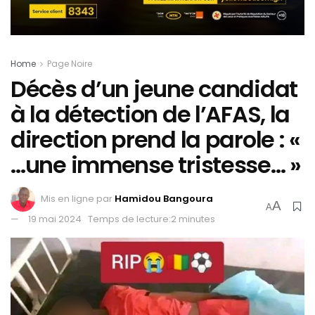
Home
Page Noire
Décès d’un jeune candidat
à la détection de l’AFAS, la
direction prend la parole : «
…une immense tristesse… »
Mis en ligne par
Hamidou Bangoura
A
A
19 mai 2024
Temps de lecture:2 minutes