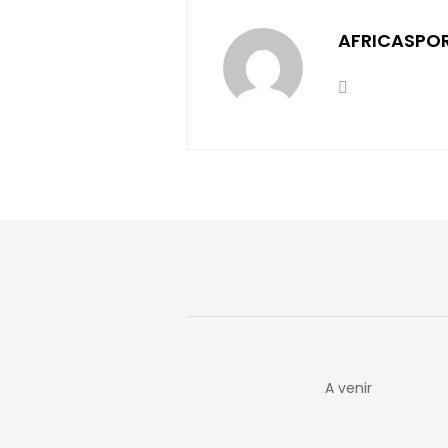
AFRICASPO
A venir