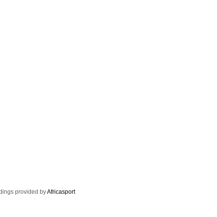
dings provided by
Africasport