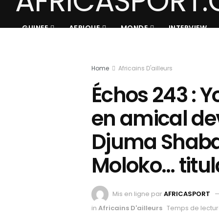
GUINEE
AFRIQUE
MONDE
INTERVIEW
Home
Africains D'ailleurs
Échos 243 : Y
en amical de
Djuma Shaba
Moloko… titul
Mis en ligne par
AFRICASPORT
in
Africains D'ailleurs
Temps de lectur