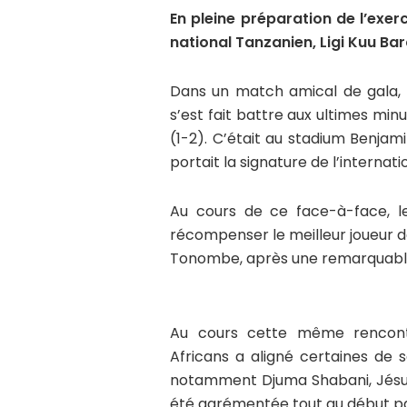
En pleine préparation de l’exe
national Tanzanien, Ligi Kuu Bar
Dans un match amical de gala, 
s’est fait battre aux ultimes min
(1-2). C’était au stadium Benjam
portait la signature de l’interna
Au cours de ce face-à-face, l
récompenser le meilleur joueur de
Tonombe, après une remarquable 
Au cours cette même rencont
Africans a aligné certaines de 
notamment Djuma Shabani, Jésus
été agrémentée tout au début par