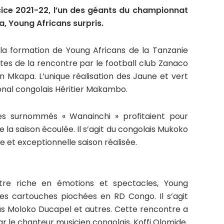
rcice 2021-22, l’un des géants du championnat
a, Young Africans surpris.
la formation de Young Africans de la Tanzanie
utes de la rencontre par le football club Zanaco
in Mkapa. L’unique réalisation des Jaune et vert
tional congolais Héritier Makambo.
es surnommés « Wanainchi » profitaient pour
 la saison écoulée. Il s’agit du congolais Mukoko
et exceptionnelle saison réalisée.
re riche en émotions et spectacles, Young
ses cartouches piochées en RD Congo. Il s’agit
 Moloko Ducapel et autres. Cette rencontre a
 le chanteur musicien congolais, Koffi Olomide.