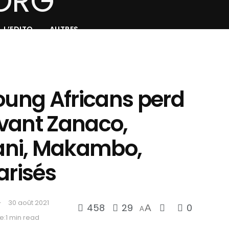
L’EDITO
AUTRES
oung Africans perd
vant Zanaco,
ni, Makambo,
arisés
30 août 2021
458
29
0
A
A
e:1 min read