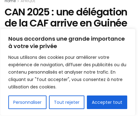
Home
AFRIQUE
CAN 2025 : une délégation
de la CAF arrive en Guinée
mardi prochain, ce qu’il
Nous accordons une grande importance
faut en savoir
à votre vie privée
Nous utilisons des cookies pour améliorer votre
Mis en ligne par
Hamidou Bangoura
A
A
expérience de navigation, diffuser des publicités ou du
29 août 2022
Temps de lecture:1 min read
contenu personnalisés et analyser notre trafic. En
cliquant sur "Tout accepter", vous consentez à notre
utilisation des cookies.
FR
Personnaliser
Tout rejeter
Accepter tout