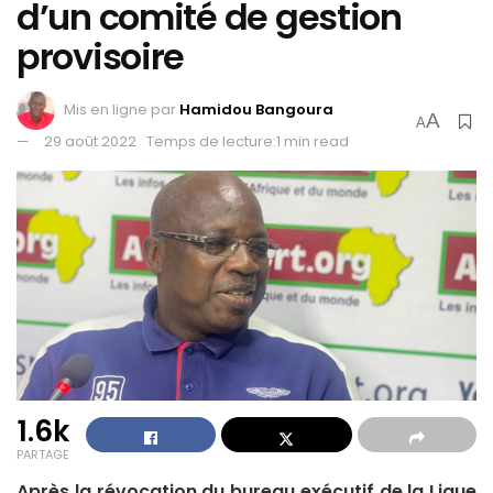
d’un comité de gestion
provisoire
Mis en ligne par
Hamidou Bangoura
A
A
29 août 2022
Temps de lecture:1 min read
1.6k
PARTAGE
Après la révocation du bureau exécutif de la Ligue