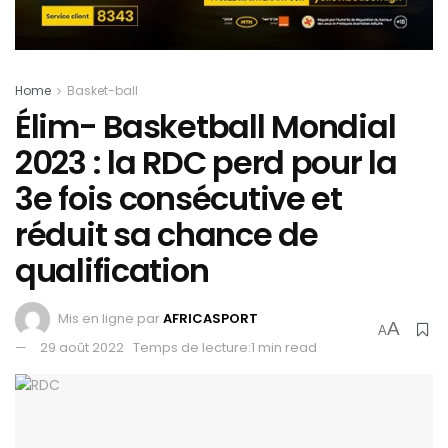
Home
Basket-ball
Élim- Basketball Mondial
2023 : la RDC perd pour la
3e fois consécutive et
réduit sa chance de
qualification
Mis en ligne par
AFRICASPORT
A
A
29 août 2022
Temps de lecture:1 min read