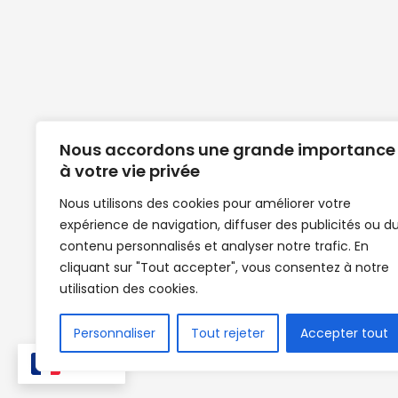
Nous accordons une grande importance
à votre vie privée
Nous utilisons des cookies pour améliorer votre
expérience de navigation, diffuser des publicités ou d
Clubs de football en Guinée | Footballeurs 
contenu personnalisés et analyser notre trafic. En
de Guinée de football | Mercato | Lions du
cliquant sur "Tout accepter", vous consentez à notre
News | Match en direct | But | Actualité au G
utilisation des cookies.
| Handball Guinee | Match Guinee | Champi
de Guinée | Senegal Equipe | Guinée | Le Se
en direct | Boxe | Sénégal Dakar | La Guin
Personnaliser
Tout rejeter
Accepter tout
Africasport | Clubs de football guinée
FR