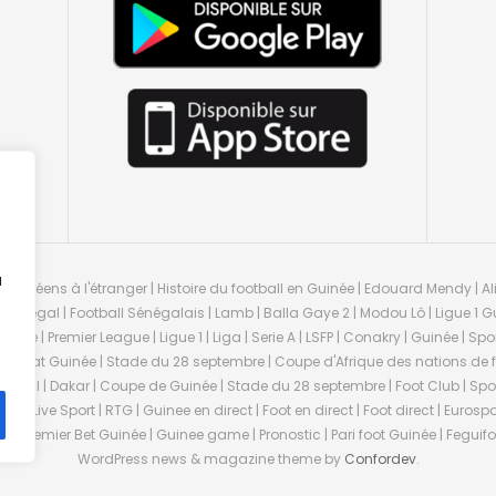
u
guinéens à l'étranger | Histoire du football en Guinée | Edouard Mendy | Ali
 Sénégal | Football Sénégalais | Lamb | Balla Gaye 2 | Modou Lô | Ligue 1 Gu
uinée | Premier League | Ligue 1 | Liga | Serie A | LSFP | Conakry | Guinée | 
onnat Guinée | Stade du 28 septembre | Coupe d'Afrique des nations de fo
negal | Dakar | Coupe de Guinée | Stade du 28 septembre | Foot Club | Sport
ée | Live Sport | RTG | Guinee en direct | Foot en direct | Foot direct | Eurospo
ns | Premier Bet Guinée | Guinee game | Pronostic | Pari foot Guinée | Fegu
WordPress news & magazine theme by
Confordev
.