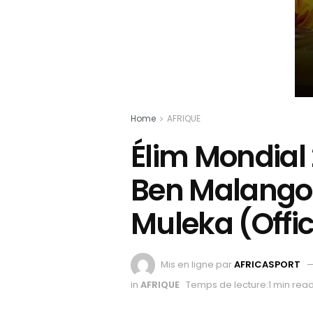
Home
AFRIQUE
Élim Mondial 
Ben Malango
Muleka (Offic
Mis en ligne par
AFRICASPORT
in
AFRIQUE
Temps de lecture:1 min rea