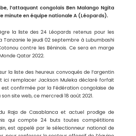
be, l’attaquant congolais Ben Malango Ngita
de minute en équipe nationale A (Léopards).
ègre la liste des 24 Léopards retenus pour les
a Tanzanie le jeudi 02 septembre à Lubumbashi
Cotonou contre les Béninois. Ce sera en marge
 Monde Qatar 2022.
ur la liste des heureux convoqués de l’argentin
 ici remplacer Jackson Muleka déclaré forfait
n est confirmée par la Fédération congolaise de
 son site web, ce mercredi 18 août 2021.
 du Raja de Casablanca et actuel prodige de
nis qui compte 24 buts toutes compétitions
n, est appelé par le sélectionneur national de
, pour renforcer le secteur offensif de l’équipe