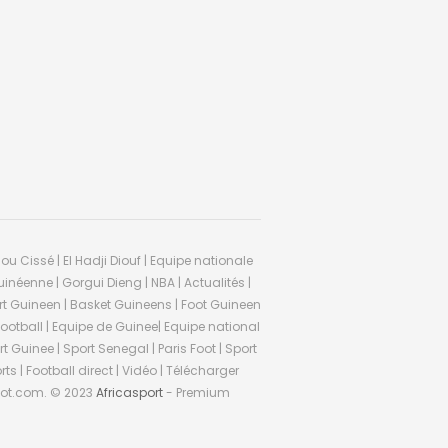
ou Cissé | El Hadji Diouf | Equipe nationale
inéenne | Gorgui Dieng | NBA | Actualités |
Sport Guineen | Basket Guineens | Foot Guineen
otball | Equipe de Guinee| Equipe national
 Guinee | Sport Senegal | Paris Foot | Sport
rts | Football direct | Vidéo | Télécharger
ifoot.com. © 2023
Africasport
- Premium