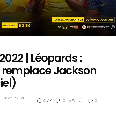
2022 | Léopards :
 remplace Jackson
iel)
18 août 2021
477
10
0
A
A
d