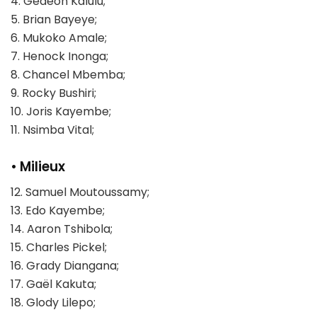
4. Gedeon Kalulu;
5. Brian Bayeye;
6. Mukoko Amale;
7. Henock Inonga;
8. Chancel Mbemba;
9. Rocky Bushiri;
10. Joris Kayembe;
11. Nsimba Vital;
• Milieux
12. Samuel Moutoussamy;
13. Edo Kayembe;
14. Aaron Tshibola;
15. Charles Pickel;
16. Grady Diangana;
17. Gaël Kakuta;
18. Glody Lilepo;