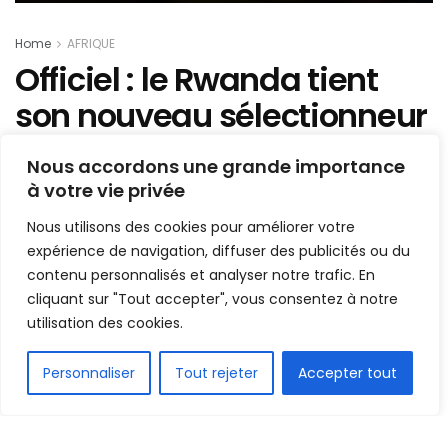
Home
AFRIQUE
Officiel : le Rwanda tient
son nouveau sélectionneur
!
Nous accordons une grande importance
à votre vie privée
Mis en ligne par
AFRICASPORT
A
A
Nous utilisons des cookies pour améliorer votre
2 novembre 2023
Temps de lecture:1 min read
expérience de navigation, diffuser des publicités ou du
contenu personnalisés et analyser notre trafic. En
cliquant sur "Tout accepter", vous consentez à notre
utilisation des cookies.
FR
Personnaliser
Tout rejeter
Accepter tout