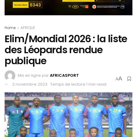
Home
AFRIQUE
Elim/Mondial 2026 : la liste
des Léopards rendue
publique
Mis en ligne par
AFRICASPORT
A
A
2 novembre 2023
Temps de lecture:1 min read