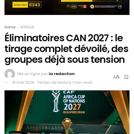
Home
AFRIQUE
Éliminatoires CAN 2027 : le
tirage complet dévoilé, des
groupes déjà sous tension
Mis en ligne par
la redaction
A
A
19 mai 2026
Temps de lecture:1 min read