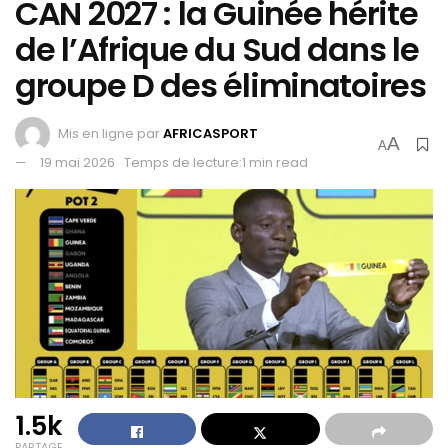
CAN 2027 : la Guinée hérite
de l’Afrique du Sud dans le
groupe D des éliminatoires
Mis en ligne par
AFRICASPORT
A
A
19 mai 2026
Temps de lecture:1 min read
1.5k
PARTAGE