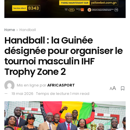
Home
Handball
Handball : la Guinée
désignée pour organiser le
tournoi masculin IHF
Trophy Zone 2
Mis en ligne par
AFRICASPORT
A
A
19 mai 2026
Temps de lecture:1 min read