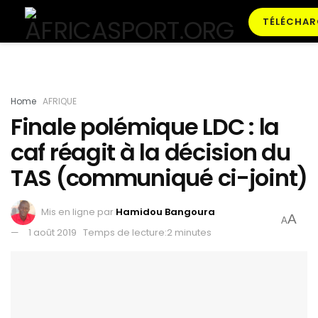
TÉLÉCHAR
Home
AFRIQUE
Finale polémique LDC : la
caf réagit à la décision du
TAS (communiqué ci-joint)
Mis en ligne par
Hamidou Bangoura
A
A
1 août 2019
Temps de lecture:2 minutes