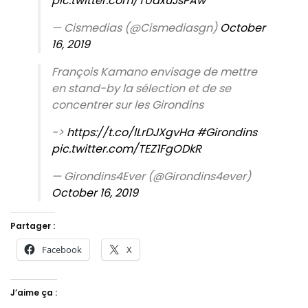
pic.twitter.com/TUaxuJsPAw
— Cismedias (@Cismediasgn)
October
16, 2019
François Kamano envisage de mettre
en stand-by la sélection et de se
concentrer sur les Girondins
->
https://t.co/lLrDJXgvHa
#Girondins
pic.twitter.com/TEZ1FgODkR
— Girondins4Ever (@Girondins4ever)
October 16, 2019
Partager :
Facebook
X
J’aime ça :