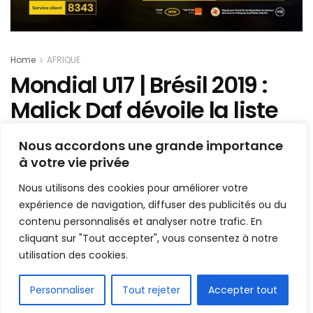
Home
AFRIQUE
Mondial U17 | Brésil 2019 :
Malick Daf dévoile la liste
des Lionceaux
Nous accordons une grande importance
à votre vie privée
Mis en ligne par
Hamidou Bangoura
A
A
Nous utilisons des cookies pour améliorer votre
16 octobre 2019
Temps de lecture:1 min read
expérience de navigation, diffuser des publicités ou du
contenu personnalisés et analyser notre trafic. En
cliquant sur "Tout accepter", vous consentez à notre
utilisation des cookies.
FR
Personnaliser
Tout rejeter
Accepter tout