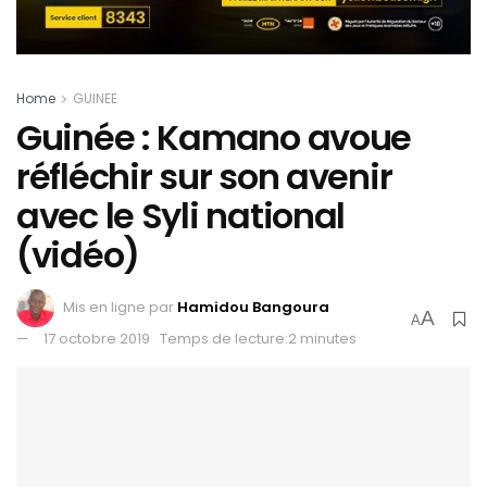
Home
GUINEE
Guinée : Kamano avoue
réfléchir sur son avenir
avec le Syli national
(vidéo)
Mis en ligne par
Hamidou Bangoura
A
A
17 octobre 2019
Temps de lecture:2 minutes