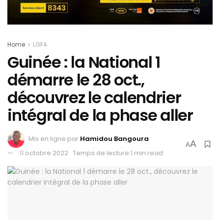
Home
LGFA
Guinée : la National 1
démarre le 28 oct.,
découvrez le calendrier
intégral de la phase aller
Mis en ligne par
Hamidou Bangoura
A
A
11 octobre 2022
Temps de lecture:1 min read