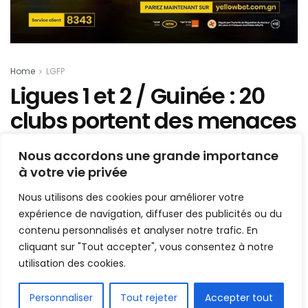
Home
LGFP
Ligues 1 et 2 / Guinée : 20
clubs portent des menaces
fortes sur la prochaine
Nous accordons une grande importance
édition (si…)
à votre vie privée
Nous utilisons des cookies pour améliorer votre
Mis en ligne par
Hamidou Bangoura
A
A
expérience de navigation, diffuser des publicités ou du
10 octobre 2022
Temps de lecture:2 minutes
contenu personnalisés et analyser notre trafic. En
cliquant sur "Tout accepter", vous consentez à notre
utilisation des cookies.
FR
Personnaliser
Tout rejeter
Accepter tout