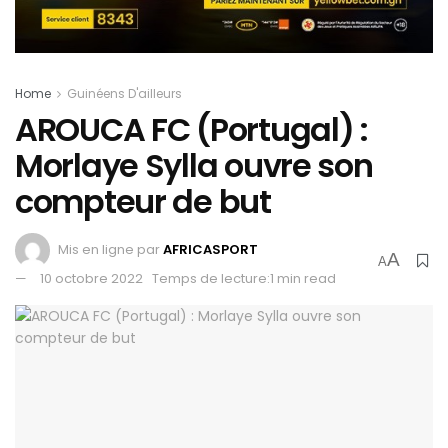
Home
Guinéens D'ailleurs
AROUCA FC (Portugal) :
Morlaye Sylla ouvre son
compteur de but
Mis en ligne par
AFRICASPORT
A
A
10 octobre 2022
Temps de lecture:1 min read