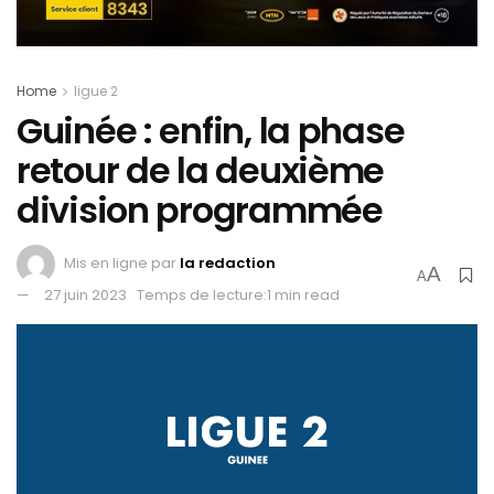
Home
ligue 2
Guinée : enfin, la phase
retour de la deuxième
division programmée
Mis en ligne par
la redaction
A
A
27 juin 2023
Temps de lecture:1 min read