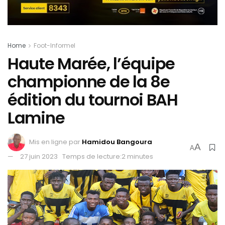
Home
Foot-Informel
Haute Marée, l’équipe
championne de la 8e
édition du tournoi BAH
Lamine
Mis en ligne par
Hamidou Bangoura
A
A
27 juin 2023
Temps de lecture:2 minutes