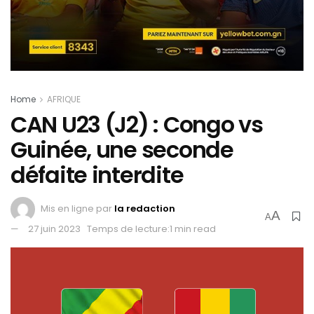
Home
AFRIQUE
CAN U23 (J2) : Congo vs
Guinée, une seconde
défaite interdite
Mis en ligne par
la redaction
A
A
27 juin 2023
Temps de lecture:1 min read