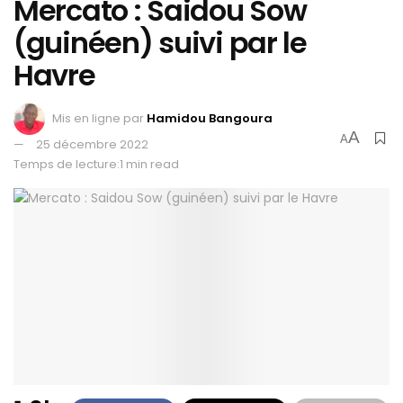
Mercato : Saidou Sow
(guinéen) suivi par le
Havre
Mis en ligne par
Hamidou Bangoura
A
A
25 décembre 2022
Temps de lecture:1 min read