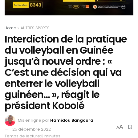
Home
AUTRES SPORTS
Interdiction de la pratique
du volleyball en Guinée
jusqu’à nouvel ordre : «
C’est une décision qui va
enterrer le volleyball
guinéen… », réagit le
président Kobolé
Mis en ligne par
Hamidou Bangoura
A
A
25 décembre 2022
Temps de lecture:3 minutes