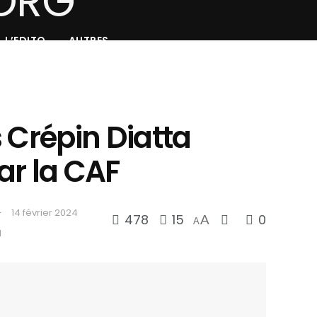
L’EDITO
AUTRES
 Crépin Diatta
ar la CAF
14 février 2024
478
15
0
A
A
d