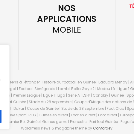
NOS
T
APPLICATIONS
MOBILE
u
guinéens à l'étranger | Histoire du football en Guinée | Edouard Mendy | Ali
 Sénégal | Football Sénégalais | Lamb | Balla Gaye 2 | Modou Lô | Ligue 1 Gu
uinée | Premier League | Ligue 1 | Liga | Serie A | LSFP | Conakry | Guinée | 
onnat Guinée | Stade du 28 septembre | Coupe d'Afrique des nations de fo
negal | Dakar | Coupe de Guinée | Stade du 28 septembre | Foot Club | Sport
ée | Live Sport | RTG | Guinee en direct | Foot en direct | Foot direct | Eurospo
ns | Premier Bet Guinée | Guinee game | Pronostic | Pari foot Guinée | Fegu
WordPress news & magazine theme by
Confordev
.