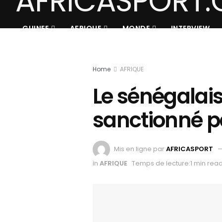
GUINEE
AFRIQUE
MONDE
INTERVIEW
Home
AFRIQUE
Le sénégalais
sanctionné p
Mis en ligne par
AFRICASPORT
in
AFRIQUE
Temps de lecture:1 min rea