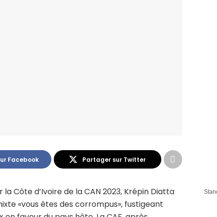
sur Facebook
Partager sur Twitter
 la Côte d’Ivoire de la CAN 2023, Krépin Diatta
Stan
 mixte «vous êtes des corrompus», fustigeant
ux en faveur du pays hôte. La CAF, après