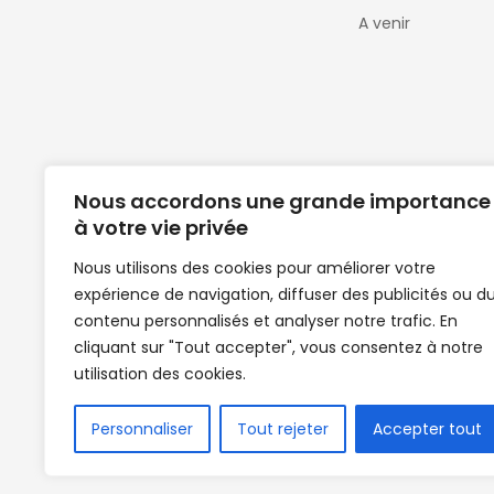
A venir
Nous accordons une grande importance
à votre vie privée
Nous utilisons des cookies pour améliorer votre
expérience de navigation, diffuser des publicités ou d
Clubs de football en Guinée | Footballeurs 
contenu personnalisés et analyser notre trafic. En
de Guinée de football | Mercato | Lions du
cliquant sur "Tout accepter", vous consentez à notre
News | Match en direct | But | Actualité au G
utilisation des cookies.
| Handball Guinee | Match Guinee | Champi
de Guinée | Senegal Equipe | Guinée | Le Se
en direct | Boxe | Sénégal Dakar | La Guin
Personnaliser
Tout rejeter
Accepter tout
Africasport | Clubs de football guinée