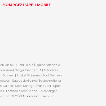
ÉLÉCHARGEZ L’APPLI MOBILE
ou Cissé | El Hadji Diouf | Equipe nationale
inéenne | Gorgui Dieng | NBA | Actualités |
Sport Guineen | Basket Guineens | Foot Guineen
otball | Equipe de Guinee| Equipe national
 Guinee | Sport Senegal | Paris Foot | Sport
rts | Football direct | Vidéo | Télécharger
ifoot.com. © 2023
Africasport
- Premium