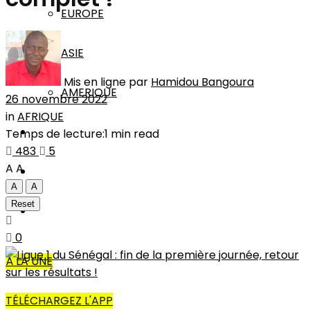
EUROPE
ASIE
Mis en ligne par
Hamidou Bangoura
AMERIQUE
26 novembre 2022
in
AFRIQUE
INTERVIEW
Temps de lecture:1 min read
483
5
A
A
L’EDITO
A
A
Reset
AUTRES
0
À LA UNE
TÉLÉCHARGEZ L'APP