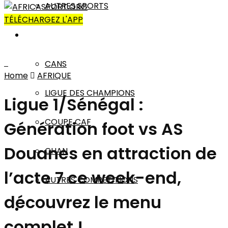
AUTRES SPORTS
TÉLÉCHARGEZ L'APP
AFRIQUE
CANS
Home
AFRIQUE
LIGUE DES CHAMPIONS
Ligue 1/Sénégal :
COUPE CAF
Génération foot vs AS
Douanes en attraction de
CHAN
l’acte 7 ce week-end,
AUTRES COMPÉTITIONS
découvrez le menu
MONDE
complet !