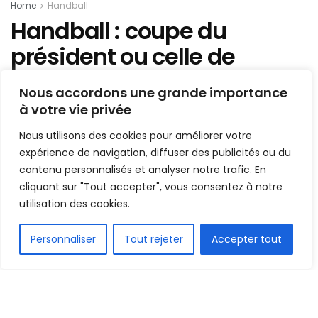
Home
Handball
Handball : coupe du
président ou celle de
consolation, la Guinée se
Nous accordons une grande importance
hisse en finale en écartant
à votre vie privée
Madagascar
Nous utilisons des cookies pour améliorer votre
expérience de navigation, diffuser des publicités ou du
Mis en ligne par
Hamidou Bangoura
contenu personnalisés et analyser notre trafic. En
A
A
cliquant sur "Tout accepter", vous consentez à notre
17 novembre 2022
Temps de lecture:1 min read
utilisation des cookies.
FR
Personnaliser
Tout rejeter
Accepter tout