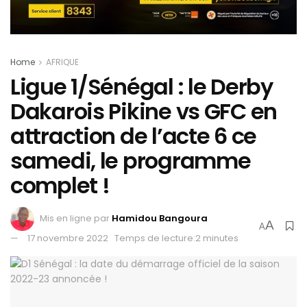
Home
AFRIQUE
Ligue 1/Sénégal : le Derby
Dakarois Pikine vs GFC en
attraction de l’acte 6 ce
samedi, le programme
complet !
Mis en ligne par
Hamidou Bangoura
A
A
17 novembre 2022
Temps de lecture:2 minutes