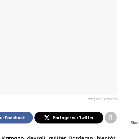
François Kamano
sur Facebook
Partager sur Twitter
Stan
s Kamano
devrait quitter Bordeaux bientôt.