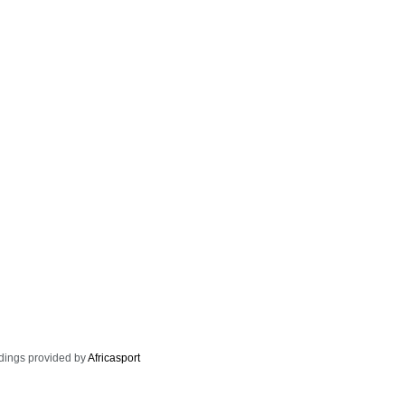
dings provided by
Africasport