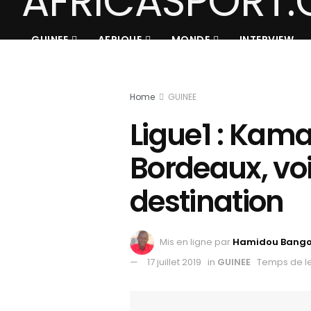
GUINEE
AFRIQUE
MONDE
INTERVIEW
Home
GUINEE
Ligue1 : Kama
Bordeaux, voi
destination
Mis en ligne par
Hamidou Bang
17 juillet 2019
in
GUINEE
Temps de le