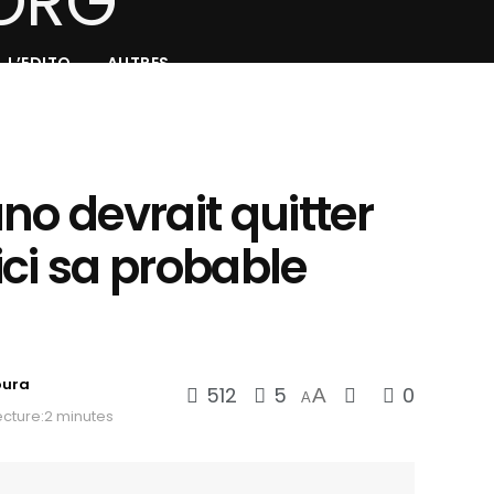
L’EDITO
AUTRES
no devrait quitter
ci sa probable
oura
512
5
0
A
A
cture:2 minutes