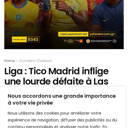
Home
Guinéens D'ailleurs
Liga : Tico Madrid inflige
une lourde défaite à Las
palmas de Sory Kaba
Nous accordons une grande importance
à votre vie privée
Mis en ligne par
AFRICASPORT
A
A
Nous utilisons des cookies pour améliorer votre
17 février 2024
Temps de lecture:1 min read
expérience de navigation, diffuser des publicités ou du
contenu personnalisés et analyser notre trafic. En