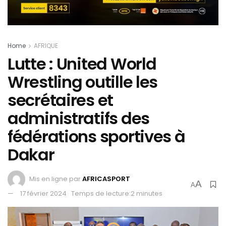
Home
AFRIQUE
Lutte : United World
Wrestling outille les
secrétaires et
administratifs des
fédérations sportives à
Dakar
Mis en ligne par
AFRICASPORT
A
A
17 février 2024
Temps de lecture:2 minutes