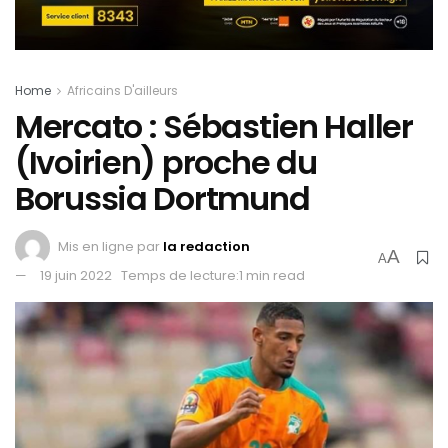
Home
Africains D'ailleurs
Mercato : Sébastien Haller
(Ivoirien) proche du
Borussia Dortmund
Mis en ligne par
la redaction
A
A
19 juin 2022
Temps de lecture:1 min read