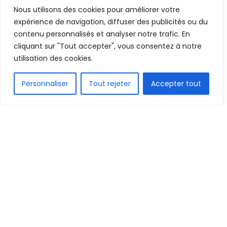
à Zurich mais aussi… »
Nous utilisons des cookies pour améliorer votre
(propos recueillis)
expérience de navigation, diffuser des publicités ou du
contenu personnalisés et analyser notre trafic. En
cliquant sur "Tout accepter", vous consentez à notre
Mis en ligne par
kaba Paparasi Kouyate
A
A
utilisation des cookies.
18 juin 2022
Temps de lecture:2 minutes
FR
Personnaliser
Tout rejeter
Accepter tout
1.5k
PARTAGE
Des membres statutaires de la fédération