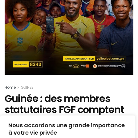
Home
GUINEE
Guinée : des membres
statutaires FGF comptent
« envoyer des
Nous accordons une grande importance
représentants vers la FIFA
à votre vie privée