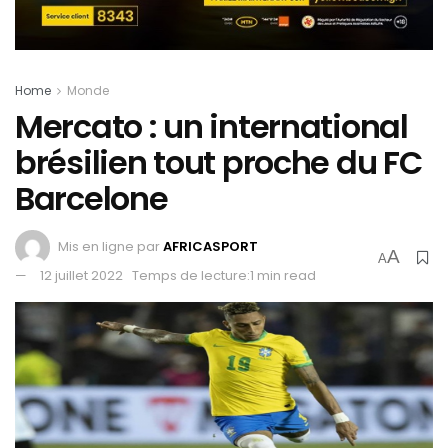
Home
Monde
Mercato : un international
brésilien tout proche du FC
Barcelone
Mis en ligne par
AFRICASPORT
A
A
12 juillet 2022
Temps de lecture:1 min read