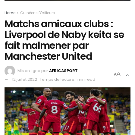
Home
Guinéens D'ailleurs
Matchs amicaux clubs :
Liverpool de Naby keita se
fait malmener par
Manchester United
Mis en ligne par
AFRICASPORT
A
A
12 juillet 2022
Temps de lecture:1 min read