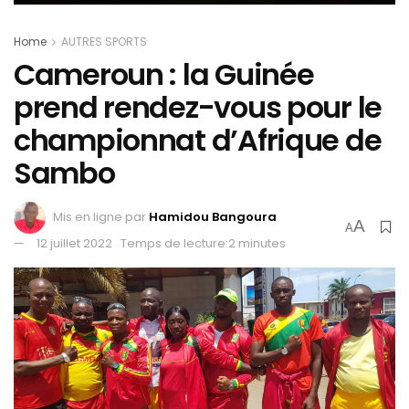
Home
AUTRES SPORTS
Cameroun : la Guinée
prend rendez-vous pour le
championnat d’Afrique de
Sambo
Mis en ligne par
Hamidou Bangoura
A
A
12 juillet 2022
Temps de lecture:2 minutes