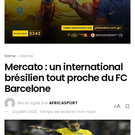
Home
Monde
Mercato : un international
brésilien tout proche du FC
Barcelone
Mis en ligne par
AFRICASPORT
A
A
12 juillet 2022
Temps de lecture:1 min read