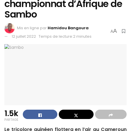
championnat d’Afrique de
Sambo
Mis en ligne par
Hamidou Bangoura
A
A
12 juillet 2022
Temps de lecture:2 minutes
1.5k
PARTAGE
Le tricolore guinéen flottera en l’air au Cameroun