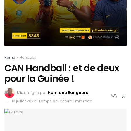
Home
Handball
CAN Handball : et de deux
pour la Guinée !
Mis en ligne par
Hamidou Bangoura
A
A
12 juillet 2022
Temps de lecture:1 min read