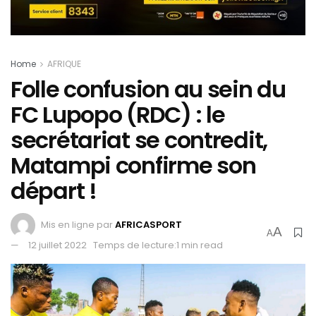
Home
AFRIQUE
Folle confusion au sein du
FC Lupopo (RDC) : le
secrétariat se contredit,
Matampi confirme son
départ !
Mis en ligne par
AFRICASPORT
A
A
12 juillet 2022
Temps de lecture:1 min read