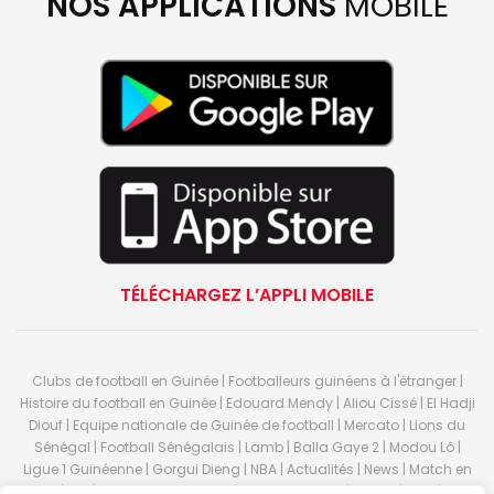
NOS APPLICATIONS
MOBILE
TÉLÉCHARGEZ L’APPLI MOBILE
Clubs de football en Guinée | Footballeurs guinéens à l'étranger |
Histoire du football en Guinée | Edouard Mendy | Aliou Cissé | El Hadji
Diouf | Equipe nationale de Guinée de football | Mercato | Lions du
Sénégal | Football Sénégalais | Lamb | Balla Gaye 2 | Modou Lô |
Ligue 1 Guinéenne | Gorgui Dieng | NBA | Actualités | News | Match en
direct | But | Actualité au Guinée | Premier League | Ligue 1 | Liga | Serie