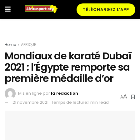
TÉLÉCHARGEZ L'APP
Home
AFRIQUE
Mondiaux de karaté Dubaï
2021 : l’Égypte remporte sa
première médaille d’or
Mis en ligne par
la redaction
A
A
21 novembre 2021
Temps de lecture:1 min read