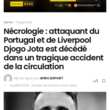
Home
Page Noire
Nécrologie : attaquant du
Portugal et de Liverpool
Djogo Jota est décédé
dans un tragique accident
de la circulation
Mis en ligne par
AFRICASPORT
A
A
3 juillet 2025
Temps de lecture:1 min read