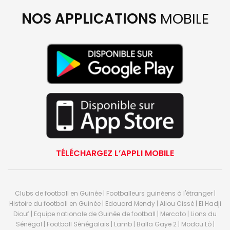
NOS APPLICATIONS
MOBILE
TÉLÉCHARGEZ L’APPLI MOBILE
Clubs de football en Guinée | Footballeurs guinéens à l'étranger |
Histoire du football en Guinée | Edouard Mendy | Aliou Cissé | El Hadji
Diouf | Equipe nationale de Guinée de football | Mercato | Lions du
Sénégal | Football Sénégalais | Lamb | Balla Gaye 2 | Modou Lô |