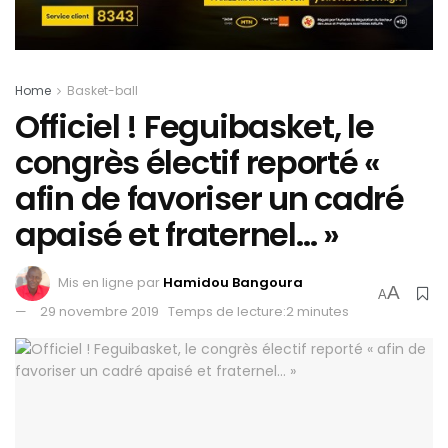
Home
Basket-ball
Officiel ! Feguibasket, le
congrès électif reporté «
afin de favoriser un cadré
apaisé et fraternel… »
Mis en ligne par
Hamidou Bangoura
A
A
29 novembre 2019
Temps de lecture:2 minutes