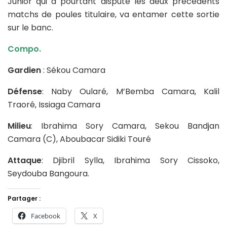
Junior qui a pourtant disputé les deux précédents
matchs de poules titulaire, va entamer cette sortie
sur le banc.
Compo.
Gardien
: Sékou Camara
Défense
: Naby Oularé, M’Bemba Camara, Kalil
Traoré, Issiaga Camara
Milieu
: Ibrahima Sory Camara, Sekou Bandjan
Camara (C), Aboubacar Sidiki Touré
Attaque
: Djibril Sylla, Ibrahima Sory Cissoko,
Seydouba Bangoura.
Partager :
Facebook
X