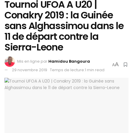
Tournoi UFOA A U20 |
Conakry 2019 : la Guinée
sans Alghassimou dans le
11 de départ contre la
Sierra-Leone
Mis en ligne par
Hamidou Bangoura
A
A
29 novembre 2019
Temps de lecture:1 min read