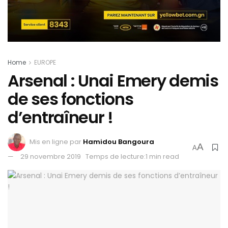
Home
EUROPE
Arsenal : Unai Emery demis
de ses fonctions
d’entraîneur !
Mis en ligne par
Hamidou Bangoura
A
A
29 novembre 2019
Temps de lecture:1 min read