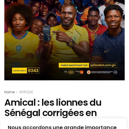
Home
AFRIQUE
Amical : les lionnes du
Sénégal corrigées en
préparation des barrages
Nous accordons une grande importance