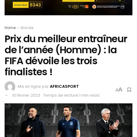
Home
Monde
Prix du meilleur entraîneur
de l’année (Homme) : la
FIFA dévoile les trois
finalistes !
Mis en ligne par
AFRICASPORT
A
A
10 février 2023
Temps de lecture:1 min read