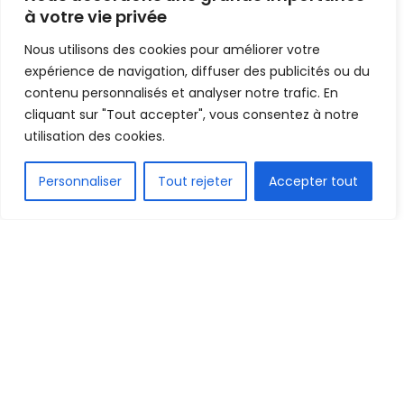
du mondial Dames !
à votre vie privée
Nous utilisons des cookies pour améliorer votre
Mis en ligne par
AFRICASPORT
A
A
expérience de navigation, diffuser des publicités ou du
10 février 2023
Temps de lecture:1 min read
contenu personnalisés et analyser notre trafic. En
cliquant sur "Tout accepter", vous consentez à notre
utilisation des cookies.
FR
Personnaliser
Tout rejeter
Accepter tout
1.5k
PARTAGE
En match amical de préparation pour les barrages
du mondial féminin 2023, les Lionnes du Sénégal se