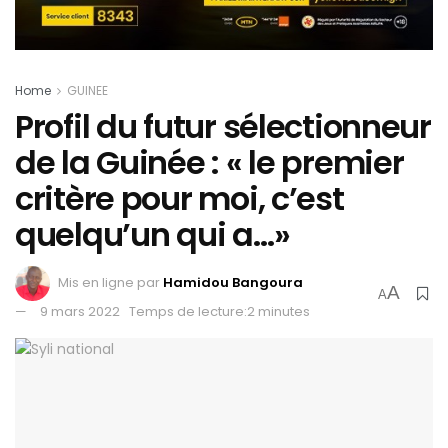
Home
GUINEE
Profil du futur sélectionneur
de la Guinée : « le premier
critère pour moi, c’est
quelqu’un qui a…»
Mis en ligne par
Hamidou Bangoura
A
A
9 mars 2022
Temps de lecture:2 minutes