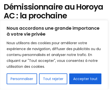
Démissionnaire au Horoya
AC : la prochaine
destination de Kémoko
Nous accordons une grande importance
Camara connue…
à votre vie privée
Nous utilisons des cookies pour améliorer votre
Mis en ligne par
Hamidou Bangoura
A
A
expérience de navigation, diffuser des publicités ou du
9 mars 2022
Temps de lecture:1 min read
contenu personnalisés et analyser notre trafic. En
cliquant sur "Tout accepter", vous consentez à notre
utilisation des cookies.
FR
Personnaliser
Tout rejeter
Accepter tout