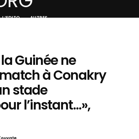
L’EDITO
AUTRES
 la Guinée ne
 match à Conakry
un stade
ur l’instant…»,
Kouyate