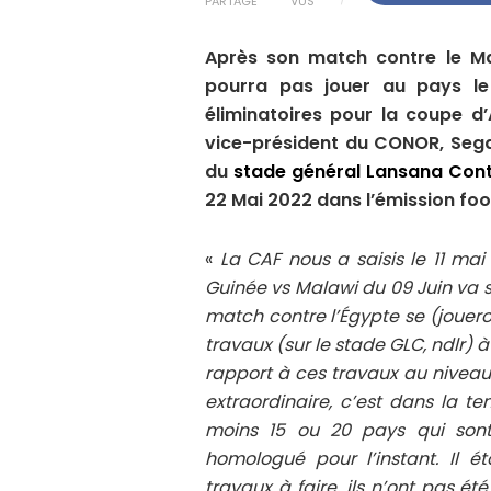
PARTAGE
VUS
Après son match contre le Mal
pourra pas jouer au pays le
éliminatoires pour la coupe d’
vice-président du CONOR, Sega 
du
stade général Lansana Con
22 Mai 2022 dans l’émission fo
«
La CAF nous a saisis le 11 ma
Guinée vs Malawi du 09 Juin va se
match contre l’Égypte se (jouero
travaux (sur le stade GLC, ndlr) à
rapport à ces travaux au niveau
extraordinaire, c’est dans la t
moins 15 ou 20 pays qui son
homologué pour l’instant. Il é
travaux à faire, ils n’ont pas été 