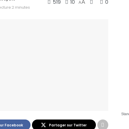
519
10
0
A
A
cture:2 minutes
Stan
sur Facebook
Partager sur Twitter