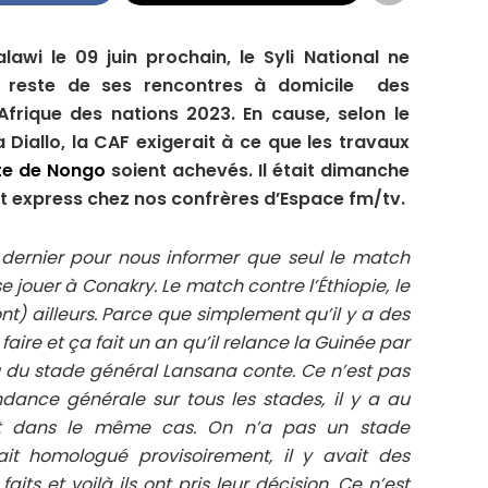
awi le 09 juin prochain, le Syli National ne
 reste de ses rencontres à domicile des
Afrique des nations 2023. En cause, selon le
Diallo, la CAF exigerait à ce que les travaux
te de Nongo
soient achevés. Il était dimanche
ot express chez nos confrères d’Espace fm/tv.
i dernier pour nous informer que seul le match
 jouer à Conakry. Le match contre l’Éthiopie, le
nt) ailleurs. Parce que simplement qu’il y a des
 faire et ça fait un an qu’il relance la Guinée par
 du stade général Lansana conte. Ce n’est pas
endance générale sur tous les stades, il y a au
t dans le même cas. On n’a pas un stade
tait homologué provisoirement, il y avait des
faits et voilà ils ont pris leur décision. Ce n’est