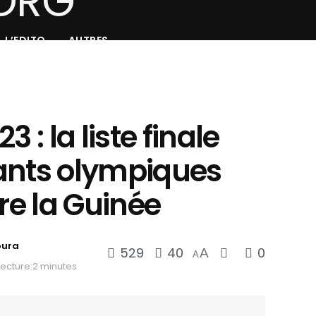
L’EDITO
AUTRES
 : la liste finale
ants olympiques
tre la Guinée
oura
529
40
0
A
A
ecture:2 minutes