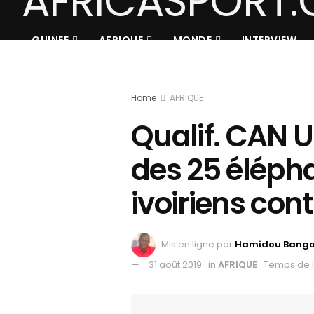
GUINEE
AFRIQUE
MONDE
INTERVIEW
Home
AFRIQUE
Qualif. CAN U23
des 25 éléph
ivoiriens con
Mis en ligne par
Hamidou Bang
31 août 2019
in
AFRIQUE
Temps de l