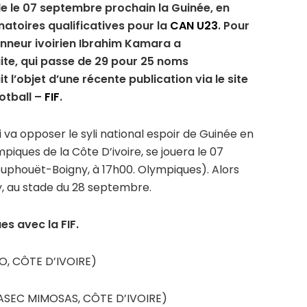
ile le 07 septembre prochain la Guinée, en
natoires qualificatives pour la
CAN U23
. Pour
ionneur ivoirien Ibrahim Kamara a
ite, qui passe de 29 pour 25 noms
 l’objet d’une récente publication via le site
otball –
FIF
.
i va opposer le syli national espoir de Guinée en
ques de la Côte D’ivoire, se jouera le 07
uphouët-Boigny, à 17h00. Olympiques). Alors
y, au stade du 28 septembre.
es avec la FIF.
RO, CÔTE D’IVOIRE)
ASEC MIMOSAS, CÔTE D’IVOIRE)