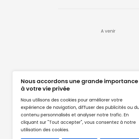
A venir
Nous accordons une grande importance
à votre vie privée
Nous utilisons des cookies pour améliorer votre
expérience de navigation, diffuser des publicités ou d
Clubs de football en Guinée | Footballeurs 
contenu personnalisés et analyser notre trafic. En
de Guinée de football | Mercato | Lions du
cliquant sur "Tout accepter", vous consentez à notre
News | Match en direct | But | Actualité au G
utilisation des cookies.
| Handball Guinee | Match Guinee | Champi
de Guinée | Senegal Equipe | Guinée | Le Se