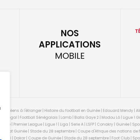
NOS
T
APPLICATIONS
MOBILE
u
guinéens à l'étranger | Histoire du football en Guinée | Edouard Mendy | Ali
 Sénégal | Football Sénégalais | Lamb | Balla Gaye 2 | Modou Lô | Ligue 1 Gu
uinée | Premier League | Ligue 1 | Liga | Serie A | LSFP | Conakry | Guinée | 
onnat Guinée | Stade du 28 septembre | Coupe d'Afrique des nations de fo
negal | Dakar | Coupe de Guinée | Stade du 28 septembre | Foot Club | Sport