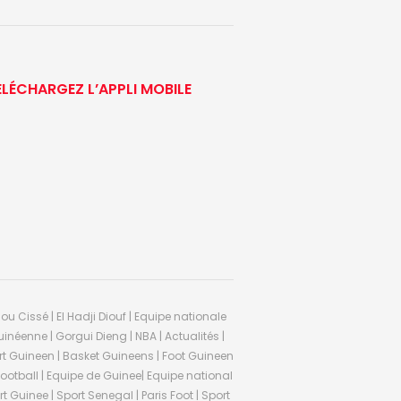
ÉLÉCHARGEZ L’APPLI MOBILE
ou Cissé | El Hadji Diouf | Equipe nationale
inéenne | Gorgui Dieng | NBA | Actualités |
Sport Guineen | Basket Guineens | Foot Guineen
otball | Equipe de Guinee| Equipe national
 Guinee | Sport Senegal | Paris Foot | Sport