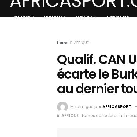
GUINEE
AFRIQUE
MONDE
INTERVIEW
Home
AFRIQUE
Qualif. CAN U
écarte le Bur
au dernier to
Mis en ligne par
AFRICASPORT
in
AFRIQUE
Temps de lecture:1 min rea