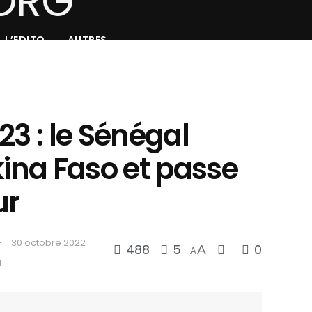
L’EDITO
AUTRES
23 : le Sénégal
kina Faso et passe
ur
30 octobre 2022
488
5
0
A
A
d