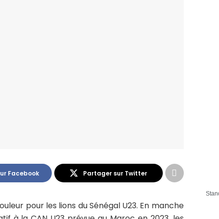
sur Facebook
Partager sur Twitter
Stan
ouleur pour les lions du Sénégal U23. En manche
catif à la CAN U23 prévue au Maroc en 2023, les