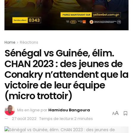
Home
Réactions
Sénégal vs Guinée, élim.
CHAN 2023 : des jeunes de
Conakry n’attendent que la
victoire de leur équipe
(micro trottoir)
Mis en ligne par
Hamidou Bangoura
A
A
27 août 2022
Temps de lecture:2 minutes