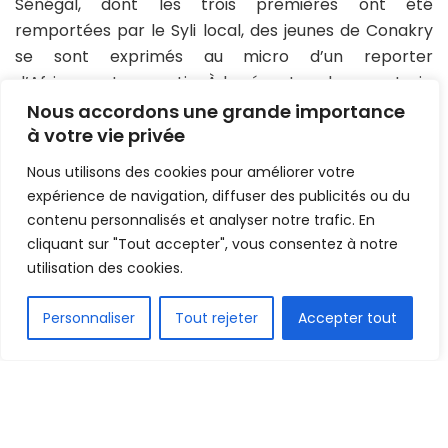
Sénégal, dont les trois premières ont été
remportées par le Syli local, des jeunes de Conakry
se sont exprimés au micro d’un reporter
d’Africasport ce matin. À les écouter, deux sur trois,
n’attendent que la victoire de leur équipe.
Nous accordons une grande importance
à votre vie privée
Réactions :
Nous utilisons des cookies pour améliorer votre
Mamadou Barry : «
(…) Quand vous regardez l’histoire
expérience de navigation, diffuser des publicités ou du
entre ces deux, vous trouverez que l’équipe locale
contenu personnalisés et analyser notre trafic. En
guinéenne a remporté plus de derby sur l’équipe
cliquant sur "Tout accepter", vous consentez à notre
utilisation des cookies.
Sénégalaise. Leur derby le plus récent c’est encore
la Guinée qui avait éliminé le Sénégal, alors, je sais
FR
Personnaliser
Tout rejeter
Accepter tout
que l’équipe Sénégalaise viendra très prête
mentalement et physiquement pour essayer de se
venger, mais malgré tout, le Syli local va gagner
encore ce match 0-1
», se rassure-t-il.
Abdoul Karim Touré : «
je pense que si le Syli local