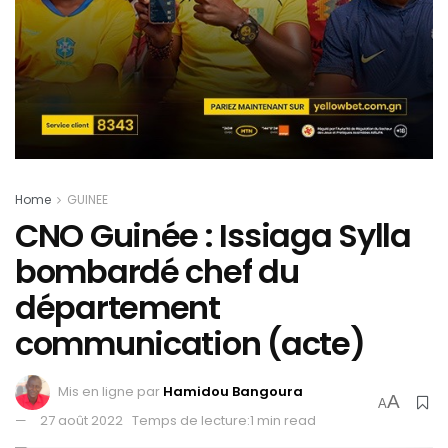
Home
GUINEE
CNO Guinée : Issiaga Sylla
bombardé chef du
département
communication (acte)
Mis en ligne par
Hamidou Bangoura
A
A
27 août 2022
Temps de lecture:1 min read