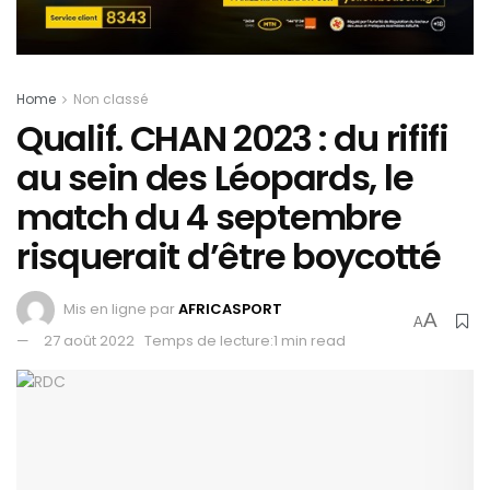
Home
Non classé
Qualif. CHAN 2023 : du rififi
au sein des Léopards, le
match du 4 septembre
risquerait d’être boycotté
Mis en ligne par
AFRICASPORT
A
A
27 août 2022
Temps de lecture:1 min read