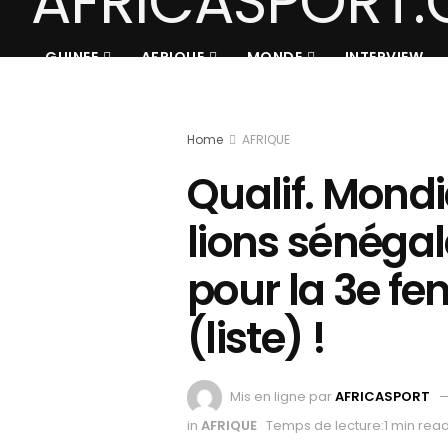
GUINEE
AFRIQUE
MONDE
INTERVIEW
Home
AFRIQUE
Qualif. Mondi
lions sénéga
pour la 3e fe
(liste) !
Mis en ligne par
AFRICASPORT
in
AFRIQUE
Temps de lecture:1 min rea