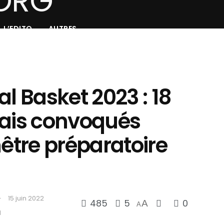
L’EDITO
AUTRES
al Basket 2023 : 18
lais convoqués
nêtre préparatoire
15 juin 2022
485
5
0
A
A
d