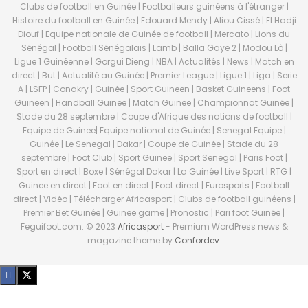
Clubs de football en Guinée | Footballeurs guinéens à l'étranger |
Histoire du football en Guinée | Edouard Mendy | Aliou Cissé | El Hadji
Diouf | Equipe nationale de Guinée de football | Mercato | Lions du
Sénégal | Football Sénégalais | Lamb | Balla Gaye 2 | Modou Lô |
Ligue 1 Guinéenne | Gorgui Dieng | NBA | Actualités | News | Match en
direct | But | Actualité au Guinée | Premier League | Ligue 1 | Liga | Serie
A | LSFP | Conakry | Guinée | Sport Guineen | Basket Guineens | Foot
Guineen | Handball Guinee | Match Guinee | Championnat Guinée |
Stade du 28 septembre | Coupe d'Afrique des nations de football |
Equipe de Guinee| Equipe national de Guinée | Senegal Equipe |
Guinée | Le Senegal | Dakar | Coupe de Guinée | Stade du 28
septembre | Foot Club | Sport Guinee | Sport Senegal | Paris Foot |
Sport en direct | Boxe | Sénégal Dakar | La Guinée | Live Sport | RTG |
Guinee en direct | Foot en direct | Foot direct | Eurosports | Football
direct | Vidéo | Télécharger Africasport | Clubs de football guinéens |
Premier Bet Guinée | Guinee game | Pronostic | Pari foot Guinée |
Feguifoot.com. © 2023
Africasport
- Premium WordPress news &
magazine theme by
Confordev
.