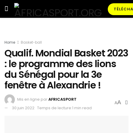
TÉLÉCHA
Home
Basket-ball
Qualif. Mondial Basket 2023
: le programme des lions
du Sénégal pour la 3e
fenêtre à Alexandrie !
Mis en ligne par
AFRICASPORT
A
A
30 juin 2022
Temps de lecture:1 min read