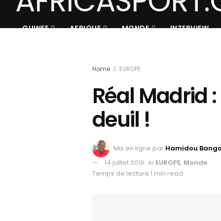
GUINEE
AFRIQUE
MONDE
INTERVIEW
Home
EUROPE
Réal Madrid :
deuil !
Mis en ligne par
Hamidou Bang
14 juillet 2019
in
EUROPE
,
Monde
Temps de lecture:1 min read