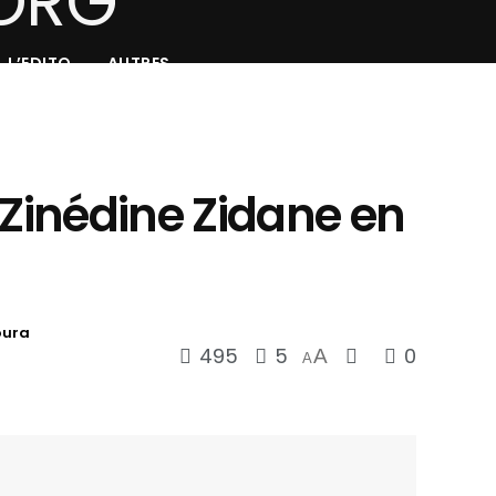
L’EDITO
AUTRES
 Zinédine Zidane en
oura
495
5
0
A
A