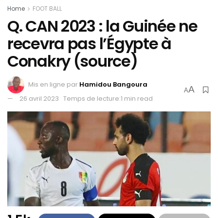
Home
FOOT BALL
Q. CAN 2023 : la Guinée ne
recevra pas l’Égypte à
Conakry (source)
Mis en ligne par
Hamidou Bangoura
A
A
26 avril 2023
Temps de lecture:1 min read