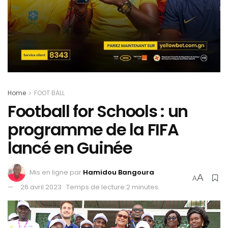
Home
FOOT BALL
Football for Schools : un
programme de la FIFA
lancé en Guinée
Mis en ligne par
Hamidou Bangoura
A
A
26 avril 2023
Temps de lecture:2 minutes