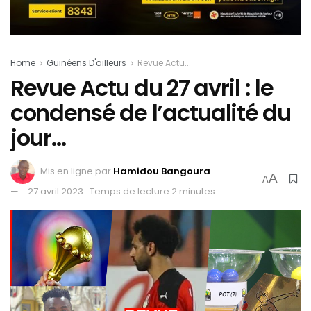
Home
Guinéens D'ailleurs
Revue Actu...
Revue Actu du 27 avril : le
condensé de l’actualité du
jour…
Mis en ligne par
Hamidou Bangoura
A
A
27 avril 2023
Temps de lecture:2 minutes