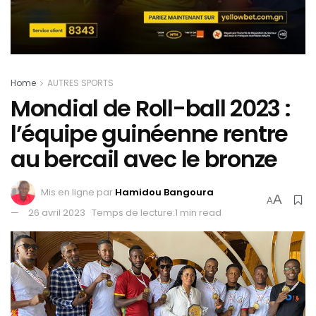
Home
AUTRES SPORTS
Mondial de Roll-ball 2023 :
l’équipe guinéenne rentre
au bercail avec le bronze
Mis en ligne par
Hamidou Bangoura
A
A
26 avril 2023
Temps de lecture:1 min read