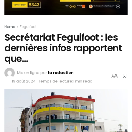
Home
Feguifoot
Secrétariat Feguifoot : les
dernières infos rapportent
que…
Mis en ligne par
la redaction
A
A
19 août 2024
Temps de lecture:1 min read