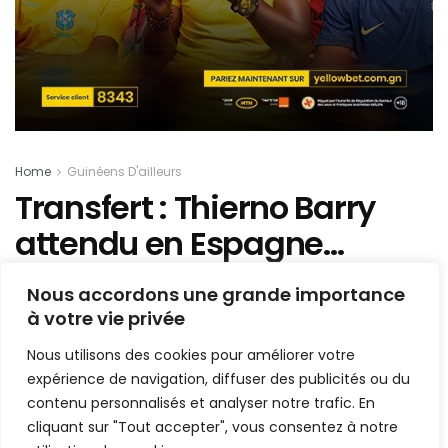
Home
Guinéens D'ailleurs
Transfert : Thierno Barry
attendu en Espagne…
Mis en ligne par
Hamidou Bangoura
Nous accordons une grande importance
A
A
à votre vie privée
19 août 2024
Temps de lecture:1 min read
Nous utilisons des cookies pour améliorer votre
expérience de navigation, diffuser des publicités ou du
contenu personnalisés et analyser notre trafic. En
cliquant sur "Tout accepter", vous consentez à notre