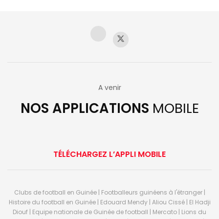
A venir
NOS APPLICATIONS
MOBILE
TÉLÉCHARGEZ L’APPLI MOBILE
Clubs de football en Guinée | Footballeurs guinéens à l'étranger |
Histoire du football en Guinée | Edouard Mendy | Aliou Cissé | El Hadji
Diouf | Equipe nationale de Guinée de football | Mercato | Lions du