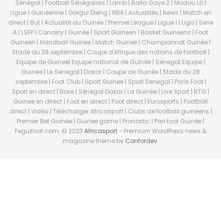
Sénégal | Football Sénégalais | Lamb | Balla Gaye 2 | Modou Lô |
Ligue 1 Guinéenne | Gorgui Dieng | NBA | Actualités | News | Match en
direct | But | Actualité au Guinée | Premier League | Ligue 1 | Liga | Serie
A | LSFP | Conakry | Guinée | Sport Guineen | Basket Guineens | Foot
Guineen | Handball Guinee | Match Guinee | Championnat Guinée |
Stade du 28 septembre | Coupe d'Afrique des nations de football |
Equipe de Guinee| Equipe national de Guinée | Senegal Equipe |
Guinée | Le Senegal | Dakar | Coupe de Guinée | Stade du 28
septembre | Foot Club | Sport Guinee | Sport Senegal | Paris Foot |
Sport en direct | Boxe | Sénégal Dakar | La Guinée | Live Sport | RTG |
Guinee en direct | Foot en direct | Foot direct | Eurosports | Football
direct | Vidéo | Télécharger Africasport | Clubs de football guinéens |
Premier Bet Guinée | Guinee game | Pronostic | Pari foot Guinée |
Feguifoot.com. © 2023
Africasport
- Premium WordPress news &
magazine theme by
Confordev
.