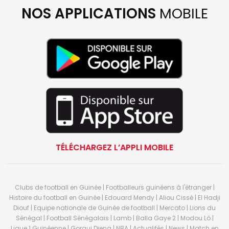
NOS APPLICATIONS
MOBILE
TÉLÉCHARGEZ L’APPLI MOBILE
Clubs de football en Guinée | Footballeurs guinéens à l'étranger |
Histoire du football en Guinée | Edouard Mendy | Aliou Cissé | El Hadji
Diouf | Equipe nationale de Guinée de football | Mercato | Lions du
Sénégal | Football Sénégalais | Lamb | Balla Gaye 2 | Modou Lô |
Ligue 1 Guinéenne | Gorgui Dieng | NBA | Actualités | News | Match en