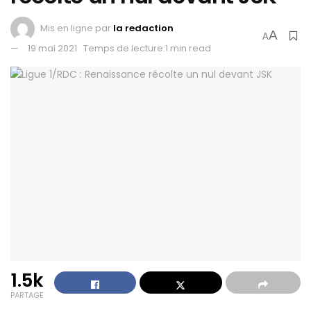
Mis en ligne par
la redaction
A
A
19 mai 2021
Temps de lecture:1 min read
1.5k
PARTAGE