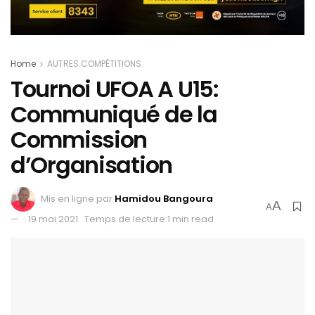
Home
AUTRES COMPÉTITIONS
Tournoi UFOA A U15:
Communiqué de la
Commission
d’Organisation
Mis en ligne par
Hamidou Bangoura
A
A
19 mai 2021
Temps de lecture:1 min read