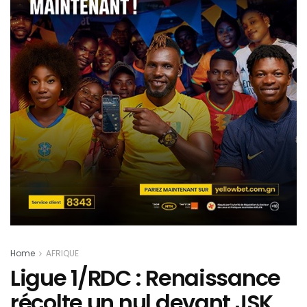
Home
AFRIQUE
Ligue 1/RDC : Renaissance
récolte un nul devant JSK