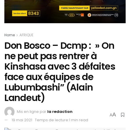
Home
AFRIQUE
Don Bosco – Dcmp : » On
ne peut pas rentrer à
Kinshasa avec 3 défaites
face aux équipes de
Lubumbashi” (Alain
Landeut)
Mis en ligne par
la redaction
A
A
19 mai 2021
Temps de lecture:1 min read