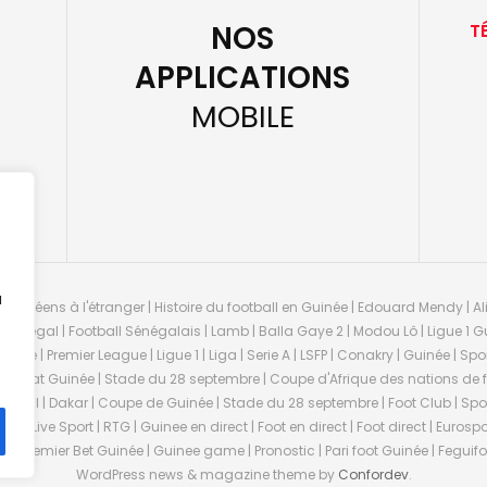
NOS
T
APPLICATIONS
MOBILE
u
guinéens à l'étranger | Histoire du football en Guinée | Edouard Mendy | Ali
 Sénégal | Football Sénégalais | Lamb | Balla Gaye 2 | Modou Lô | Ligue 1 Gu
uinée | Premier League | Ligue 1 | Liga | Serie A | LSFP | Conakry | Guinée | 
onnat Guinée | Stade du 28 septembre | Coupe d'Afrique des nations de fo
negal | Dakar | Coupe de Guinée | Stade du 28 septembre | Foot Club | Sport
ée | Live Sport | RTG | Guinee en direct | Foot en direct | Foot direct | Eurospo
ns | Premier Bet Guinée | Guinee game | Pronostic | Pari foot Guinée | Fegu
WordPress news & magazine theme by
Confordev
.