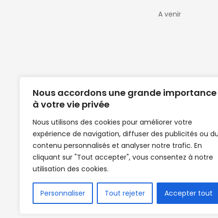
A venir
Nous accordons une grande importance
à votre vie privée
Nous utilisons des cookies pour améliorer votre
expérience de navigation, diffuser des publicités ou d
Clubs de football en Guinée | Footballeurs 
contenu personnalisés et analyser notre trafic. En
de Guinée de football | Mercato | Lions du
cliquant sur "Tout accepter", vous consentez à notre
News | Match en direct | But | Actualité au G
utilisation des cookies.
| Handball Guinee | Match Guinee | Champi
de Guinée | Senegal Equipe | Guinée | Le Se
en direct | Boxe | Sénégal Dakar | La Guin
Personnaliser
Tout rejeter
Accepter tout
Africasport | Clubs de football guinée