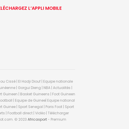
ÉLÉCHARGEZ L’APPLI MOBILE
ou Cissé | El Hadji Diouf | Equipe nationale
inéenne | Gorgui Dieng | NBA | Actualités |
Sport Guineen | Basket Guineens | Foot Guineen
otball | Equipe de Guinee| Equipe national
 Guinee | Sport Senegal | Paris Foot | Sport
rts | Football direct | Vidéo | Télécharger
ifoot.com. © 2023
Africasport
- Premium