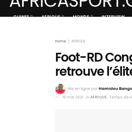
GUINEE
AFRIQUE
MONDE
INTERVIEW
Home
AFRIQUE
Foot-RD Cong
retrouve l’élit
Mis en ligne par
Hamidou Bang
19 mai 2021
in
AFRIQUE
Temps de le