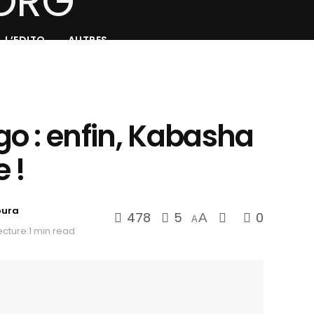
L’EDITO
AUTRES
o : enfin, Kabasha
e !
oura
478
5
0
A
A
cture:1 min read