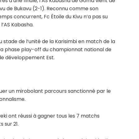
res d’une finale, l’AS Kabasha de Goma vient de
du Kivu de Bukavu (2-1). Reconnu comme son
mps concurrent, Fc Étoile du Kivu n’a pas su
e l’AS Kabasha.
u stade de l’unité de la Karisimbi en match de la
 la phase play-off du championnat national de
e de développement Est.
ctuer un mirobolant parcours sanctionné par le
onnalisme.
ki ont réussi à gagner tous les 7 matchs
 sur 21.