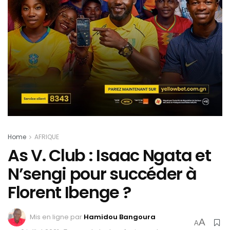
Home
AFRIQUE
As V. Club : Isaac Ngata et
N’sengi pour succéder à
Florent Ibenge ?
Mis en ligne par
Hamidou Bangoura
A
A