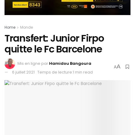
Home
Monde
Transfert: Junior Firpo
quitte le Fc Barcelone
Mis en ligne par
Hamidou Bangoura
A
A
6 juillet 2021
Temps de lecture:1 min read