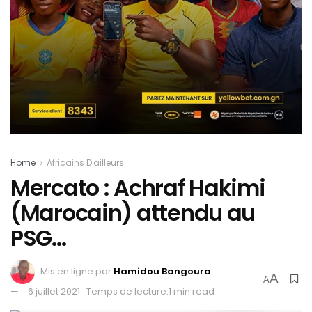
Home
Africains D'ailleurs
Mercato : Achraf Hakimi
(Marocain) attendu au
PSG…
Mis en ligne par
Hamidou Bangoura
A
A
6 juillet 2021
Temps de lecture:1 min read