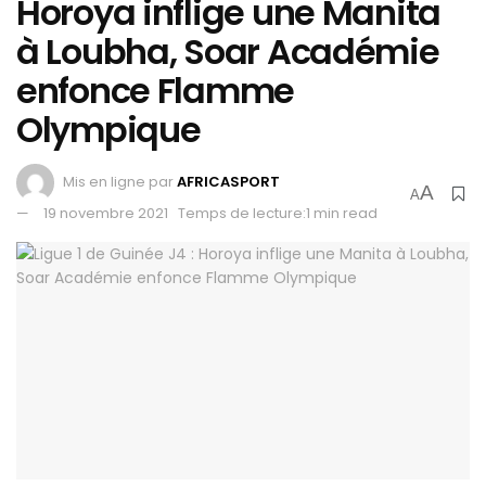
Horoya inflige une Manita
à Loubha, Soar Académie
enfonce Flamme
Olympique
Mis en ligne par
AFRICASPORT
A
A
19 novembre 2021
Temps de lecture:1 min read