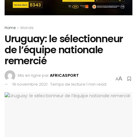
Home
Monde
Uruguay: le sélectionneur
de l’équipe nationale
remercié
Mis en ligne par
AFRICASPORT
A
A
19 novembre 2021
Temps de lecture:1 min read