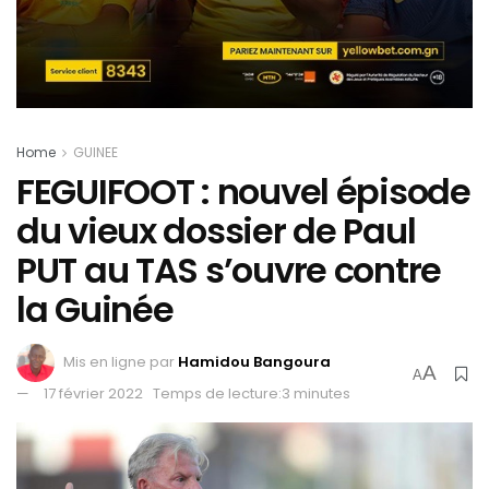
Home
GUINEE
FEGUIFOOT : nouvel épisode
du vieux dossier de Paul
PUT au TAS s’ouvre contre
la Guinée
Mis en ligne par
Hamidou Bangoura
A
A
17 février 2022
Temps de lecture:3 minutes