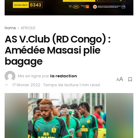
Home
AFRIQUE
AS V.Club (RD Congo) :
Amédée Masasi plie
bagage
Mis en ligne par
la redaction
A
A
17 février 2022
Temps de lecture:1 min read