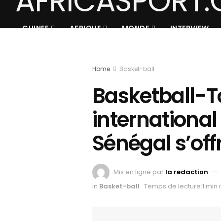
GUINEE
AFRIQUE
MONDE
INTERVIEW
Home
Basket-ball
Basketball-T
international
Sénégal s’off
Mis en ligne par
la redaction
in
Basket-ball
Temps de lecture:1 min