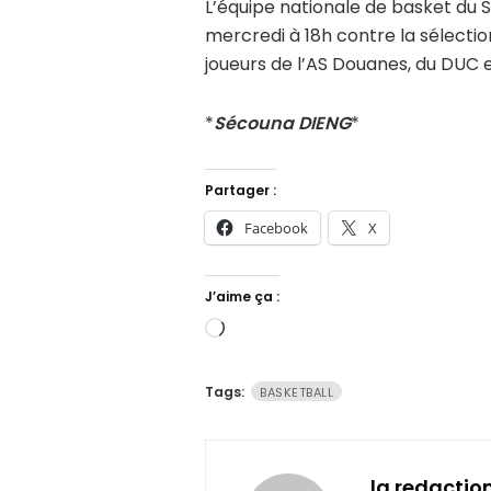
L’équipe nationale de basket du
mercredi à 18h contre la sélect
joueurs de l’AS Douanes, du DUC e
*
Sécouna DIENG
*
Partager :
Facebook
X
J’aime ça :
Chargement…
Tags:
BASKETBALL
la redactio