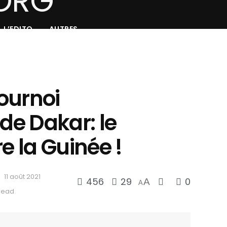
L’EDITO
AUTRES
ournoi
 de Dakar: le
re la Guinée !
11 août 2021
456
29
0
A
A
 read