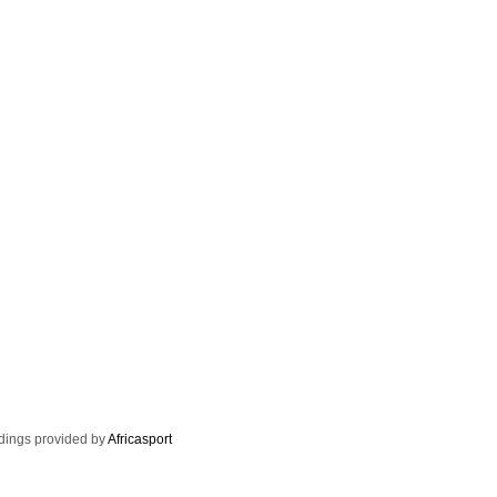
dings provided by
Africasport