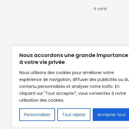
A venir
Nous accordons une grande importance
à votre vie privée
Nous utilisons des cookies pour améliorer votre
expérience de navigation, diffuser des publicités ou d
Clubs de football en Guinée | Footballeurs 
contenu personnalisés et analyser notre trafic. En
de Guinée de football | Mercato | Lions du
cliquant sur "Tout accepter", vous consentez à notre
News | Match en direct | But | Actualité au G
utilisation des cookies.
| Handball Guinee | Match Guinee | Champi
de Guinée | Senegal Equipe | Guinée | Le Se
en direct | Boxe | Sénégal Dakar | La Guin
Personnaliser
Tout rejeter
Accepter tout
Africasport | Clubs de football guinée