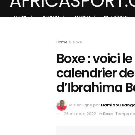
GUINEE
AFRIQUE
MONDE
INTERVIEW
Home
Boxe
Boxe : voici l
calendrier d
d’Ibrahima Be
Mis en ligne par
Hamidou Bang
26 octobre 2022
in
Boxe
Temps de 