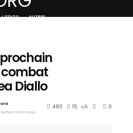
L’EDITO
AUTRES
e prochain
e combat
a Diallo
oura
483
15
0
A
A
lecture:1 min read