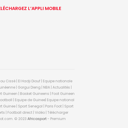
ÉLÉCHARGEZ L’APPLI MOBILE
ou Cissé | El Hadji Diouf | Equipe nationale
inéenne | Gorgui Dieng | NBA | Actualités |
Sport Guineen | Basket Guineens | Foot Guineen
otball | Equipe de Guinee| Equipe national
 Guinee | Sport Senegal | Paris Foot | Sport
rts | Football direct | Vidéo | Télécharger
ifoot.com. © 2023
Africasport
- Premium