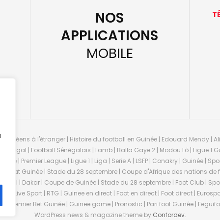
NOS
T
APPLICATIONS
MOBILE
u
guinéens à l'étranger | Histoire du football en Guinée | Edouard Mendy | Ali
 Sénégal | Football Sénégalais | Lamb | Balla Gaye 2 | Modou Lô | Ligue 1 Gu
uinée | Premier League | Ligue 1 | Liga | Serie A | LSFP | Conakry | Guinée | 
onnat Guinée | Stade du 28 septembre | Coupe d'Afrique des nations de fo
negal | Dakar | Coupe de Guinée | Stade du 28 septembre | Foot Club | Sport
ée | Live Sport | RTG | Guinee en direct | Foot en direct | Foot direct | Eurospo
ns | Premier Bet Guinée | Guinee game | Pronostic | Pari foot Guinée | Fegu
WordPress news & magazine theme by
Confordev
.