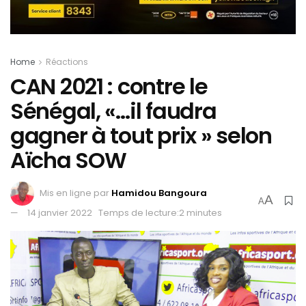
Home
Réactions
CAN 2021 : contre le
Sénégal, «…il faudra
gagner à tout prix » selon
Aïcha SOW
Mis en ligne par
Hamidou Bangoura
A
A
14 janvier 2022
Temps de lecture:2 minutes