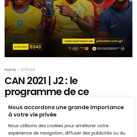
Home
AFRIQUE
CAN 2021 | J2 : le
programme de ce
vendredi avec quatre
Nous accordons une grande importance
matchs, dont un alléchant
à votre vie privée
Sénégal vs Guinée
Nous utilisons des cookies pour améliorer votre
expérience de navigation, diffuser des publicités ou du