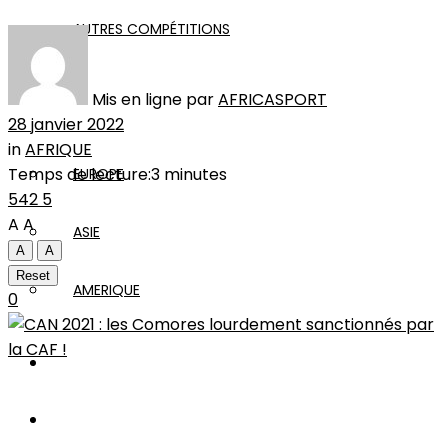
AUTRES COMPÉTITIONS
Mis en ligne par
AFRICASPORT
MONDE
28 janvier 2022
in
AFRIQUE
Temps de lecture:3 minutes
EUROPE
542
5
A
A
ASIE
A
A
Reset
AMERIQUE
0
INTERVIEW
L’EDITO