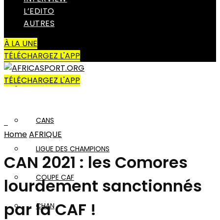
L’EDITO
Amateur
AUTRES
À LA UNE
AUTRES SPORTS
TÉLÉCHARGEZ L'APP
TÉLÉCHARGEZ L'APP
AFRIQUE
CANS
Home
AFRIQUE
LIGUE DES CHAMPIONS
CAN 2021 : les Comores
COUPE CAF
lourdement sanctionnés
par la CAF !
CHAN