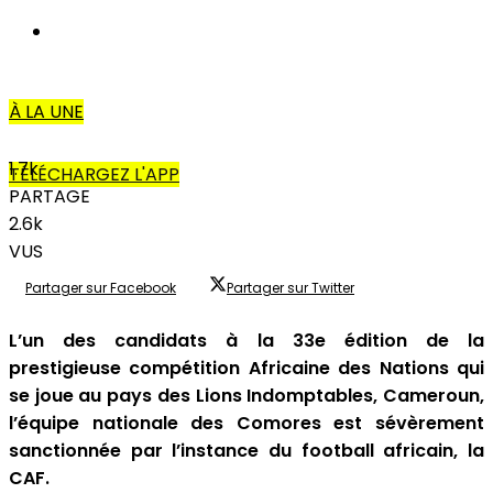
AUTRES
À LA UNE
1.7k
TÉLÉCHARGEZ L'APP
PARTAGE
2.6k
VUS
Partager sur Facebook
Partager sur Twitter
L’un des candidats à la 33e édition de la
prestigieuse compétition Africaine des Nations qui
se joue au pays des Lions Indomptables, Cameroun,
l’équipe nationale des Comores est sévèrement
sanctionnée par l’instance du football africain, la
CAF.