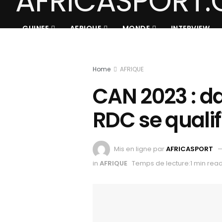
GUINEE
AFRIQUE
MONDE
INTERVIEW
Home
AFRIQUE
CAN 2023 : d
RDC se qualif
Mis en ligne par
AFRICASPORT
in
AFRIQUE
Temps de lecture:1 min rea