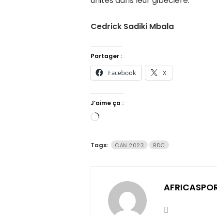
unités dans leur gibecière.
Cedrick Sadiki Mbala
Partager :
Facebook
X
J’aime ça :
Chargement…
Tags:
CAN 2023
RDC
AFRICASPO