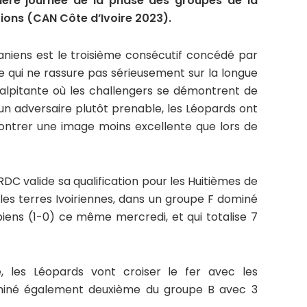
ière journée de la phase des groupes de la
ons (CAN Côte d’Ivoire 2023).
aniens est le troisième consécutif concédé par
e qui ne rassure pas sérieusement sur la longue
alpitante où les challengers se démontrent de
un adversaire plutôt prenable, les Léopards ont
montrer une image moins excellente que lors de
 RDC valide sa qualification pour les Huitièmes de
 les terres Ivoiriennes, dans un groupe F dominé
ens (1-0) ce même mercredi, et qui totalise 7
e, les Léopards vont croiser le fer avec les
rminé également deuxième du groupe B avec 3