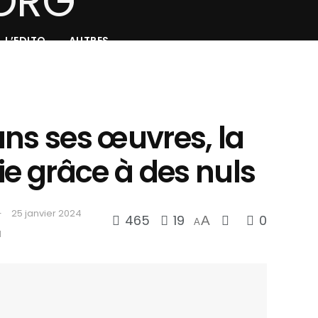
L’EDITO
AUTRES
ans ses œuvres, la
ie grâce à des nuls
25 janvier 2024
465
19
0
A
A
d