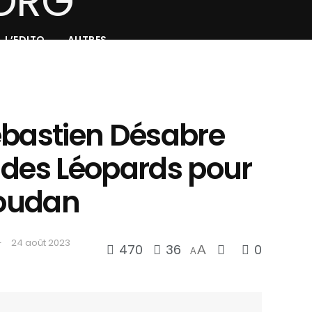
L’EDITO
AUTRES
ébastien Désabre
te des Léopards pour
Soudan
24 août 2023
470
36
0
A
A