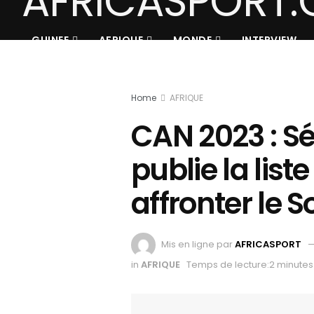
GUINEE
AFRIQUE
MONDE
INTERVIEW
Home
AFRIQUE
CAN 2023 : S
publie la lis
affronter le 
Mis en ligne par
AFRICASPORT
in
AFRIQUE
Temps de lecture:2 minutes