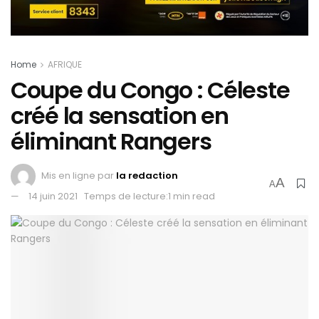
Home
AFRIQUE
Coupe du Congo : Céleste
créé la sensation en
éliminant Rangers
Mis en ligne par
la redaction
A
A
14 juin 2021
Temps de lecture:1 min read