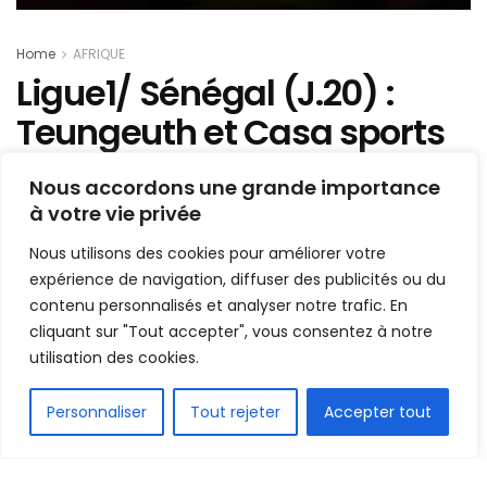
Home
AFRIQUE
Ligue1/ Sénégal (J.20) :
Teungeuth et Casa sports
s’imposent, découvrez les
Nous accordons une grande importance
résultats complets !
à votre vie privée
Nous utilisons des cookies pour améliorer votre
Mis en ligne par
la redaction
A
A
expérience de navigation, diffuser des publicités ou du
14 juin 2021
Temps de lecture:1 min read
contenu personnalisés et analyser notre trafic. En
cliquant sur "Tout accepter", vous consentez à notre
utilisation des cookies.
FR
Personnaliser
Tout rejeter
Accepter tout