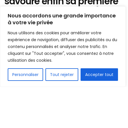
savoure enfin sa première
victoire cette saison (tous
Nous accordons une grande importance
les résultats)
à votre vie privée
Nous utilisons des cookies pour améliorer votre
Mis en ligne par
Hamidou Bangoura
expérience de navigation, diffuser des publicités ou du
A
A
30 décembre 2019
contenu personnalisés et analyser notre trafic. En
Temps de lecture:1 min read
cliquant sur "Tout accepter", vous consentez à notre
utilisation des cookies.
FR
Personnaliser
Tout rejeter
Accepter tout