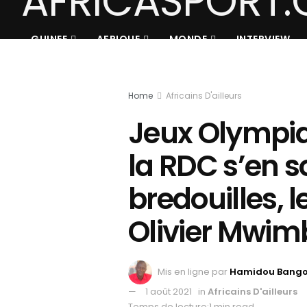
GUINEE
AFRIQUE
MONDE
INTERVIEW
Home
Africains D'ailleurs
Jeux Olympiq
la RDC s’en s
bredouilles, l
Olivier Mwim
Mis en ligne par
Hamidou Bang
1 août 2021
in
Africains D'ailleurs
Temps de lecture:1 min read