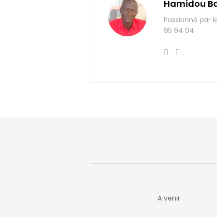
Hamidou B
Passionné par l
95 94 04
A venir