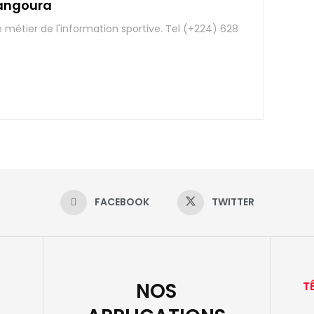
angoura
e métier de l'information sportive. Tel (+224) 628
FACEBOOK
TWITTER
NOS
T