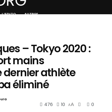
L’EDITO
AUTRES
ues – Tokyo 2020 :
ort mains
e dernier athlète
ba éliminé
oura
476
10
0
A
A