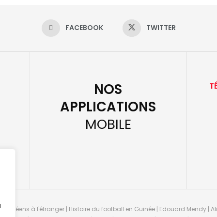
FACEBOOK
TWITTER
NOS
T
APPLICATIONS
MOBILE
u
guinéens à l'étranger | Histoire du football en Guinée | Edouard Mendy | Ali