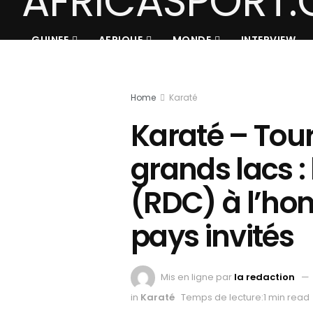
GUINEE
AFRIQUE
MONDE
INTERVIEW
Home
Karaté
Karaté – Tour
grands lacs :
(RDC) à l’hon
pays invités
Mis en ligne par
la redaction
in
Karaté
Temps de lecture:1 min read