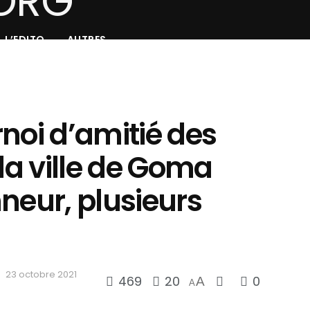
L’EDITO
AUTRES
noi d’amitié des
 la ville de Goma
neur, plusieurs
23 octobre 2021
469
20
0
A
A